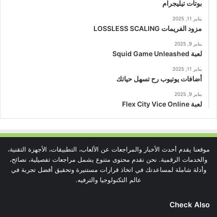
بوتات تيليجرام
يناير 11, 2025
مزود الفريمات LOSSLESS SCALING
يناير 9, 2025
لعبة Squid Game Unleashed
يناير 11, 2025
أضافات يوتيوب رح تسهل حياتك
يناير 9, 2025
لعبة Flex City Vice Online
موقعنا يقدم أحدث الأخبار والمراجعات عن الألعاب، التطبيقات، الأجهزة التقنية،
والخدمات الرقمية. نحن نقدم محتوى متنوع يشمل مراجعات تفصيلية، نصائح،
وأدلة شاملة لمساعدتك في اتخاذ قرارات مستنيرة وتحقيق أفضل تجربة في
عالم التكنولوجيا والترفيه.
Check Also