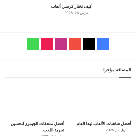
كيف تختار كرسي ألعاب
مارس 24, 2025
ف
ا
و
ي
X
Y
ن
T
ا
س
o
س
i
ت
المضافة مؤخرا
ب
u
ت
k
س
و
T
ق
T
ا
ك
u
ر
o
ب
b
ا
k
أفضل شاشات الألعاب لهذا العام
أفضل ملحقات الجيمرز لتحسين
e
م
تجربة اللعب
أبريل 12, 2025