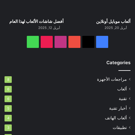
ألعاب موبايل أونلاين
أفضل شاشات الألعاب لهذا العام
أبريل 20, 2025
أبريل 12, 2025
‫X
فيسبوك
‫YouTube
انستقرام
‫TikTok
واتساب
Categories
مراجعات الأجهزة
8
ألعاب
6
تقنية
6
أخبار تقنية
5
ألعاب الهاتف
4
تطبيقات
3