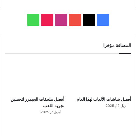
ف
ا
و
ي
X
Y
ن
T
ا
س
o
س
i
ت
المضافة مؤخرا
ب
u
ت
k
س
و
T
ق
T
ا
ك
u
ر
o
ب
b
ا
k
أفضل شاشات الألعاب لهذا العام
أفضل ملحقات الجيمرز لتحسين
e
م
تجربة اللعب
أبريل 12, 2025
أبريل 7, 2025