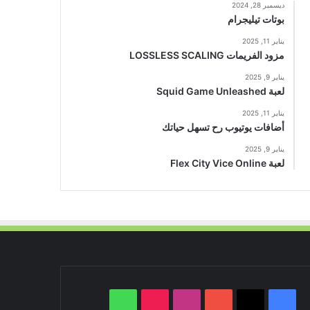
ديسمبر 28, 2024
بوتات تيليجرام
يناير 11, 2025
مزود الفريمات LOSSLESS SCALING
يناير 9, 2025
لعبة Squid Game Unleashed
يناير 11, 2025
أضافات يوتيوب رح تسهل حياتك
يناير 9, 2025
لعبة Flex City Vice Online
‫X
فيسبوك
‫YouTube
انستقرام
‫TikTok
واتساب