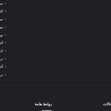
مر
الع
مر
مو
بوت
أل
لاب
برا
أل
بر
الات
روابط هامة