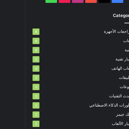
Catego
اجعات الأجهزة
8
عاب
6
ية
6
ار تقنية
5
اب الهاتف
4
بيقات
3
وعات
3
دث التقنيات
3
ورات الذكاء الاصطناعي
2
بك جيمز
2
ار الألعاب
2