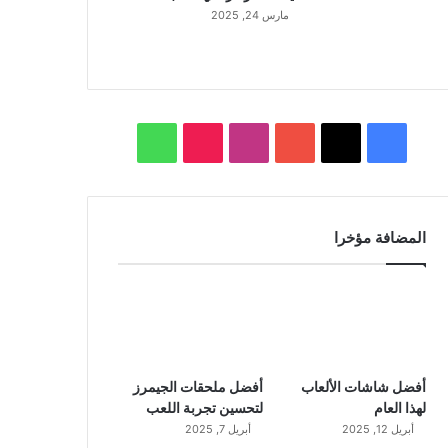
مارس 24, 2025
ف
ا
و
ي
X
Y
ن
T
ا
س
o
س
i
ت
المضافة مؤخرا
ب
u
ت
k
س
و
T
ق
T
ا
ك
u
ر
o
ب
b
ا
k
أفضل شاشات الألعاب
أفضل ملحقات الجيمرز
لهذا العام
لتحسين تجربة اللعب
e
م
أبريل 12, 2025
أبريل 7, 2025