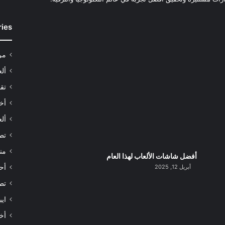
ries
مر
أل
تقن
أخب
ألع
تط
من
أفضل شاشات الألعاب لهذا العام
أبريل 12, 2025
أح
تط
اي
أخب