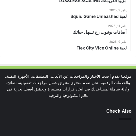
مزود الفريمات LOSSLESS SCALING
يناير 9, 2025
لعبة Squid Game Unleashed
يناير 11, 2025
أضافات يوتيوب رح تسهل حياتك
يناير 9, 2025
لعبة Flex City Vice Online
موقعنا يقدم أحدث الأخبار والمراجعات عن الألعاب، التطبيقات، الأجهزة التقنية،
والخدمات الرقمية. نحن نقدم محتوى متنوع يشمل مراجعات تفصيلية، نصائح،
وأدلة شاملة لمساعدتك في اتخاذ قرارات مستنيرة وتحقيق أفضل تجربة في
عالم التكنولوجيا والترفيه.
Check Also