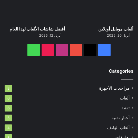
ألعاب موبايل أونلاين
أفضل شاشات الألعاب لهذا العام
أبريل 20, 2025
أبريل 12, 2025
‫X
فيسبوك
‫YouTube
انستقرام
‫TikTok
واتساب
Categories
مراجعات الأجهزة
8
ألعاب
6
تقنية
6
أخبار تقنية
5
ألعاب الهاتف
4
تطبيقات
3