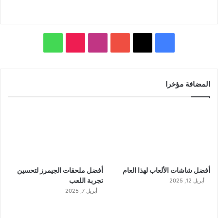
ف
ا
و
ي
X
Y
ن
T
ا
س
o
س
i
ت
المضافة مؤخرا
ب
u
ت
k
س
و
T
ق
T
ا
ك
u
ر
o
ب
b
ا
k
أفضل شاشات الألعاب لهذا العام
أفضل ملحقات الجيمرز لتحسين
e
م
تجربة اللعب
أبريل 12, 2025
أبريل 7, 2025