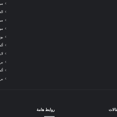
مر
الع
مر
مو
بوت
أل
لاب
برا
أل
بر
الات
روابط هامة