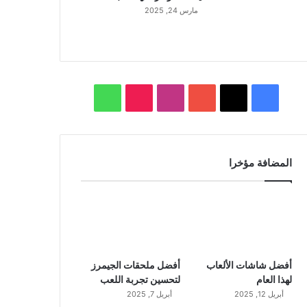
مارس 24, 2025
ف
ا
و
ي
X
Y
ن
T
ا
س
o
س
i
ت
المضافة مؤخرا
ب
u
ت
k
س
و
T
ق
T
ا
ك
u
ر
o
ب
b
ا
k
أفضل شاشات الألعاب
أفضل ملحقات الجيمرز
لهذا العام
لتحسين تجربة اللعب
e
م
أبريل 12, 2025
أبريل 7, 2025