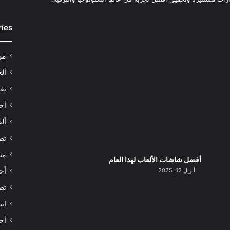
ries
مر
أل
تقن
أخب
ألع
تط
من
أفضل شاشات الألعاب لهذا العام
أبريل 12, 2025
أح
تط
اي
أخب