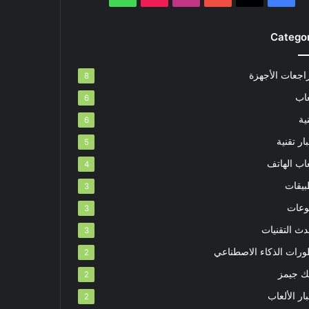
Catego
اجعات الأجهزة
8
عاب
6
ية
6
ار تقنية
5
اب الهاتف
4
بيقات
3
وعات
3
دث التقنيات
3
ورات الذكاء الاصطناعي
2
بك جيمز
2
ار الألعاب
2