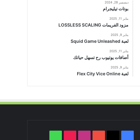
ديسمبر 28, 2024
بوتات تيليجرام
يناير 11, 2025
مزود الفريمات LOSSLESS SCALING
يناير 9, 2025
لعبة Squid Game Unleashed
يناير 11, 2025
أضافات يوتيوب رح تسهل حياتك
يناير 9, 2025
لعبة Flex City Vice Online
‫X
فيسبوك
‫YouTube
انستقرام
‫TikTok
واتساب