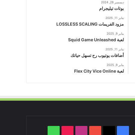
ديسمبر 28, 2024
بوتات تيليجرام
يناير 11, 2025
مزود الفريمات LOSSLESS SCALING
يناير 9, 2025
لعبة Squid Game Unleashed
يناير 11, 2025
أضافات يوتيوب رح تسهل حياتك
يناير 9, 2025
لعبة Flex City Vice Online
‫X
فيسبوك
‫YouTube
انستقرام
‫TikTok
واتساب