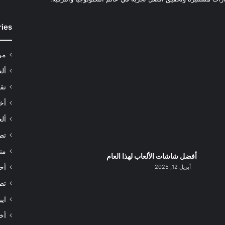
ries
مر
أل
تقن
أخب
ألع
تط
من
أفضل شاشات الألعاب لهذا العام
أبريل 12, 2025
أح
تط
اي
أخب