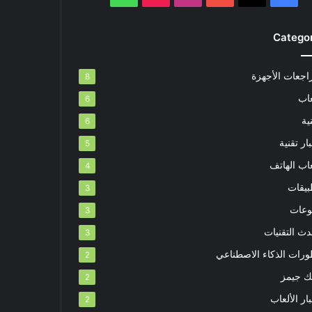
Catego
اجعات الأجهزة
8
عاب
6
ية
6
ار تقنية
5
اب الهاتف
4
بيقات
3
وعات
3
دث التقنيات
3
ورات الذكاء الاصطناعي
2
بك جيمز
2
ار الألعاب
2