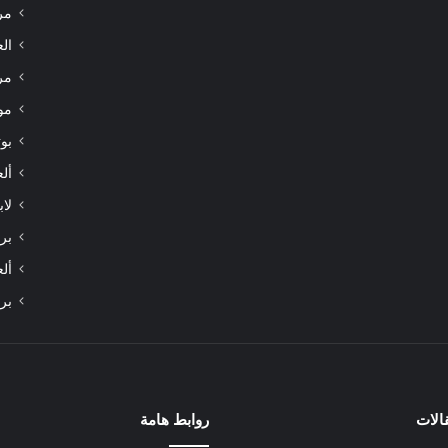
مر
الع
مر
مو
بوت
أل
لاب
برا
أل
بر
الات
روابط هامة