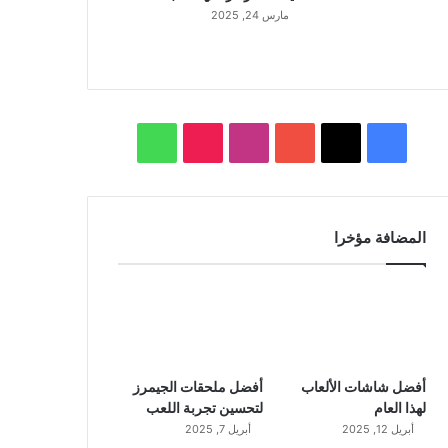
مارس 24, 2025
ف
ا
و
ي
X
Y
ن
T
ا
س
o
س
i
ت
المضافة مؤخرا
ب
u
ت
k
س
و
T
ق
T
ا
ك
u
ر
o
ب
b
ا
k
أفضل شاشات الألعاب
أفضل ملحقات الجيمرز
لهذا العام
لتحسين تجربة اللعب
e
م
أبريل 12, 2025
أبريل 7, 2025