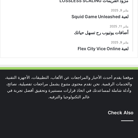
مزود الفريمات LOSSLESS SCALING
يناير 9, 2025
لعبة Squid Game Unleashed
يناير 11, 2025
أضافات يوتيوب رح تسهل حياتك
يناير 9, 2025
لعبة Flex City Vice Online
موقعنا يقدم أحدث الأخبار والمراجعات عن الألعاب، التطبيقات، الأجهزة التقنية،
والخدمات الرقمية. نحن نقدم محتوى متنوع يشمل مراجعات تفصيلية، نصائح،
وأدلة شاملة لمساعدتك في اتخاذ قرارات مستنيرة وتحقيق أفضل تجربة في
عالم التكنولوجيا والترفيه.
Check Also