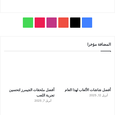
ف
ا
و
ي
X
Y
ن
T
ا
س
o
س
i
ت
المضافة مؤخرا
ب
u
ت
k
س
و
T
ق
T
ا
ك
u
ر
o
ب
b
ا
k
أفضل شاشات الألعاب لهذا العام
أفضل ملحقات الجيمرز لتحسين
e
م
تجربة اللعب
أبريل 12, 2025
أبريل 7, 2025