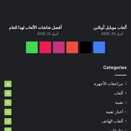
ألعاب موبايل أونلاين
أفضل شاشات الألعاب لهذا العام
أبريل 20, 2025
أبريل 12, 2025
‫X
فيسبوك
‫YouTube
انستقرام
‫TikTok
واتساب
Categories
مراجعات الأجهزة
8
ألعاب
6
تقنية
6
أخبار تقنية
5
ألعاب الهاتف
4
تطبيقات
3