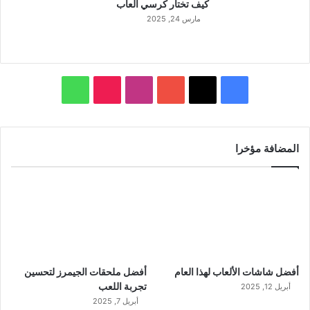
كيف تختار كرسي ألعاب
مارس 24, 2025
ف
ا
و
ي
X
Y
ن
T
ا
س
o
س
i
ت
المضافة مؤخرا
ب
u
ت
k
س
و
T
ق
T
ا
ك
u
ر
o
ب
b
ا
k
أفضل شاشات الألعاب لهذا العام
أفضل ملحقات الجيمرز لتحسين
e
م
تجربة اللعب
أبريل 12, 2025
أبريل 7, 2025