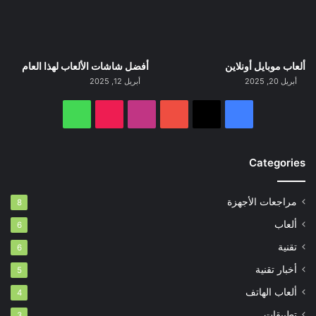
ألعاب موبايل أونلاين
أفضل شاشات الألعاب لهذا العام
أبريل 20, 2025
أبريل 12, 2025
‫X
فيسبوك
‫YouTube
انستقرام
‫TikTok
واتساب
Categories
مراجعات الأجهزة
8
ألعاب
6
تقنية
6
أخبار تقنية
5
ألعاب الهاتف
4
تطبيقات
3