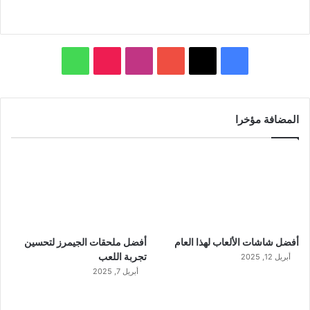
ف
ا
و
ي
X
Y
ن
T
ا
س
o
س
i
ت
المضافة مؤخرا
ب
u
ت
k
س
و
T
ق
T
ا
ك
u
ر
o
ب
b
ا
k
أفضل شاشات الألعاب لهذا العام
أفضل ملحقات الجيمرز لتحسين
e
م
تجربة اللعب
أبريل 12, 2025
أبريل 7, 2025