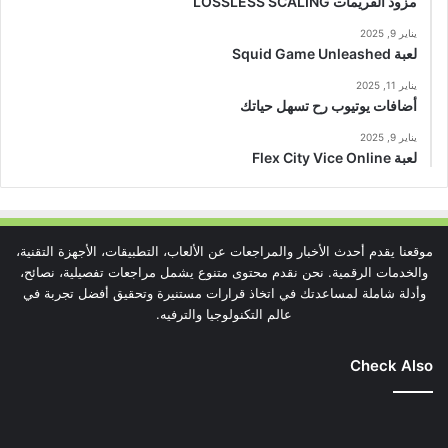
مزود الفريمات LOSSLESS SCALING
يناير 9, 2025
لعبة Squid Game Unleashed
يناير 11, 2025
أضافات يوتيوب رح تسهل حياتك
يناير 9, 2025
لعبة Flex City Vice Online
موقعنا يقدم أحدث الأخبار والمراجعات عن الألعاب، التطبيقات، الأجهزة التقنية،
والخدمات الرقمية. نحن نقدم محتوى متنوع يشمل مراجعات تفصيلية، نصائح،
وأدلة شاملة لمساعدتك في اتخاذ قرارات مستنيرة وتحقيق أفضل تجربة في
عالم التكنولوجيا والترفيه.
Check Also