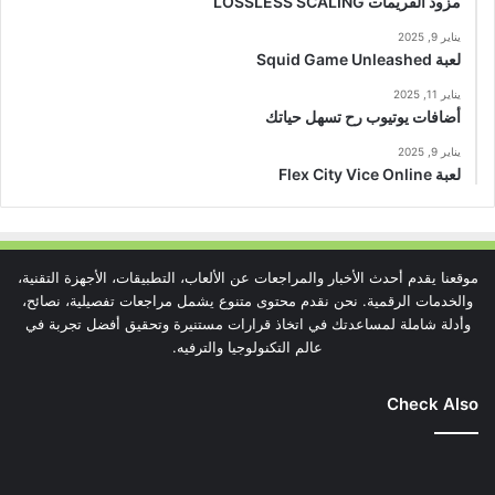
مزود الفريمات LOSSLESS SCALING
يناير 9, 2025
لعبة Squid Game Unleashed
يناير 11, 2025
أضافات يوتيوب رح تسهل حياتك
يناير 9, 2025
لعبة Flex City Vice Online
موقعنا يقدم أحدث الأخبار والمراجعات عن الألعاب، التطبيقات، الأجهزة التقنية،
والخدمات الرقمية. نحن نقدم محتوى متنوع يشمل مراجعات تفصيلية، نصائح،
وأدلة شاملة لمساعدتك في اتخاذ قرارات مستنيرة وتحقيق أفضل تجربة في
عالم التكنولوجيا والترفيه.
Check Also