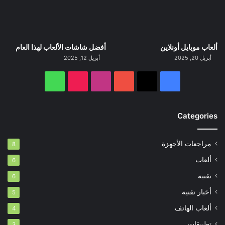
ألعاب موبايل أونلاين
أفضل شاشات الألعاب لهذا العام
أبريل 20, 2025
أبريل 12, 2025
‫X
فيسبوك
‫YouTube
انستقرام
‫TikTok
واتساب
Categories
مراجعات الأجهزة
8
ألعاب
6
تقنية
6
أخبار تقنية
5
ألعاب الهاتف
4
تطبيقات
3