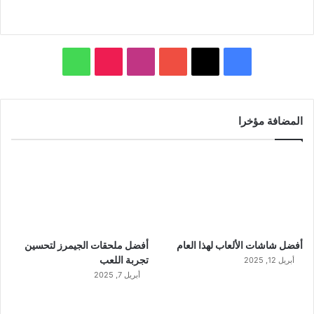
ف
ا
و
ي
X
Y
ن
T
ا
س
o
س
i
ت
المضافة مؤخرا
ب
u
ت
k
س
و
T
ق
T
ا
ك
u
ر
o
ب
b
ا
k
أفضل شاشات الألعاب لهذا العام
أفضل ملحقات الجيمرز لتحسين
e
م
تجربة اللعب
أبريل 12, 2025
أبريل 7, 2025