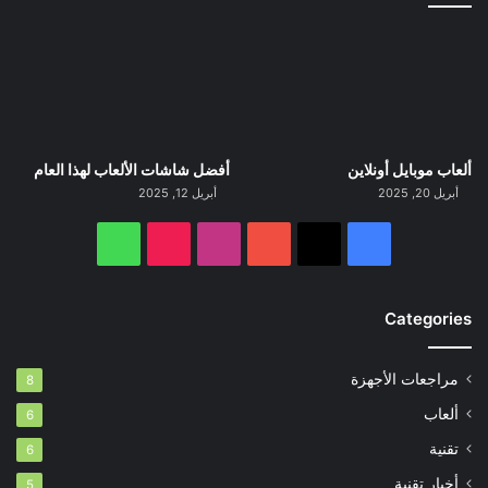
ألعاب موبايل أونلاين
أفضل شاشات الألعاب لهذا العام
أبريل 20, 2025
أبريل 12, 2025
‫X
فيسبوك
‫YouTube
انستقرام
‫TikTok
واتساب
Categories
مراجعات الأجهزة
8
ألعاب
6
تقنية
6
أخبار تقنية
5