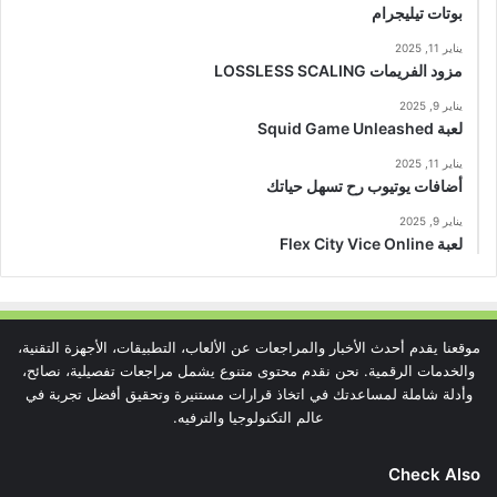
بوتات تيليجرام
يناير 11, 2025
مزود الفريمات LOSSLESS SCALING
يناير 9, 2025
لعبة Squid Game Unleashed
يناير 11, 2025
أضافات يوتيوب رح تسهل حياتك
يناير 9, 2025
لعبة Flex City Vice Online
موقعنا يقدم أحدث الأخبار والمراجعات عن الألعاب، التطبيقات، الأجهزة التقنية،
والخدمات الرقمية. نحن نقدم محتوى متنوع يشمل مراجعات تفصيلية، نصائح،
وأدلة شاملة لمساعدتك في اتخاذ قرارات مستنيرة وتحقيق أفضل تجربة في
عالم التكنولوجيا والترفيه.
Check Also