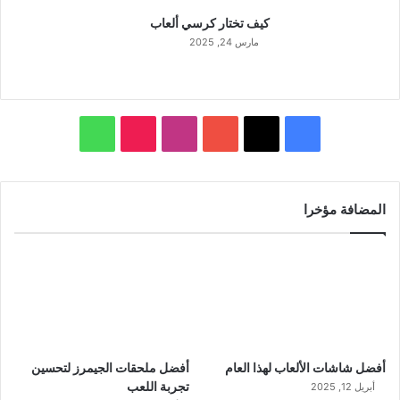
كيف تختار كرسي ألعاب
مارس 24, 2025
ف
ا
و
ي
X
Y
ن
T
ا
س
o
س
i
ت
المضافة مؤخرا
ب
u
ت
k
س
و
T
ق
T
ا
ك
u
ر
o
ب
b
ا
k
أفضل شاشات الألعاب لهذا العام
أفضل ملحقات الجيمرز لتحسين
e
م
تجربة اللعب
أبريل 12, 2025