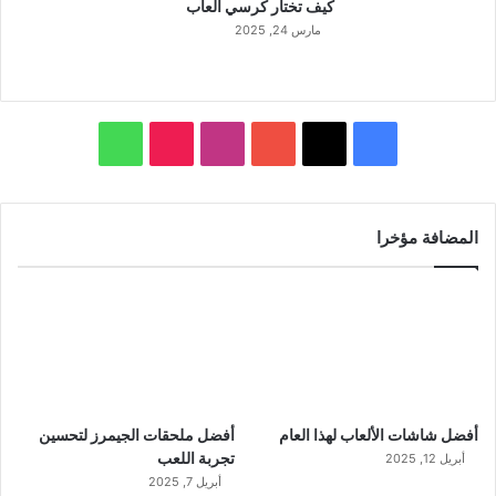
كيف تختار كرسي ألعاب
مارس 24, 2025
ف
ا
و
ي
X
Y
ن
T
ا
س
o
س
i
ت
المضافة مؤخرا
ب
u
ت
k
س
و
T
ق
T
ا
ك
u
ر
o
ب
b
ا
k
أفضل شاشات الألعاب لهذا العام
أفضل ملحقات الجيمرز لتحسين
e
م
تجربة اللعب
أبريل 12, 2025
أبريل 7, 2025