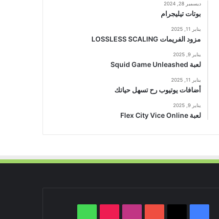
ديسمبر 28, 2024
بوتات تيليجرام
يناير 11, 2025
مزود الفريمات LOSSLESS SCALING
يناير 9, 2025
لعبة Squid Game Unleashed
يناير 11, 2025
أضافات يوتيوب رح تسهل حياتك
يناير 9, 2025
لعبة Flex City Vice Online
‫X
فيسبوك
‫YouTube
انستقرام
‫TikTok
واتساب