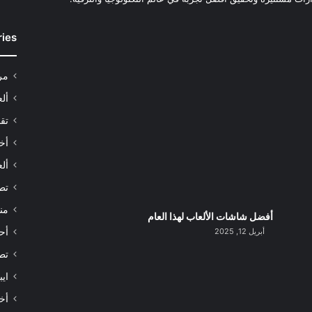
ries
مر
أل
تقن
أخب
ألع
تط
من
أفضل شاشات الألعاب لهذا العام
أبريل 12, 2025
أح
تط
اي
أخب