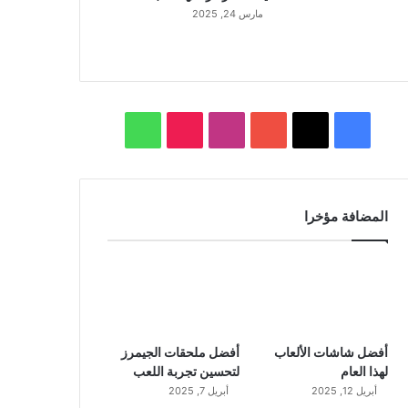
مارس 24, 2025
ف
ا
و
ي
X
Y
ن
T
ا
س
o
س
i
ت
المضافة مؤخرا
ب
u
ت
k
س
و
T
ق
T
ا
ك
u
ر
o
ب
b
ا
k
أفضل شاشات الألعاب
أفضل ملحقات الجيمرز
لهذا العام
لتحسين تجربة اللعب
e
م
أبريل 12, 2025
أبريل 7, 2025