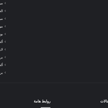
مر
الع
مر
مو
بوت
أل
لاب
برا
أل
بر
الات
روابط هامة