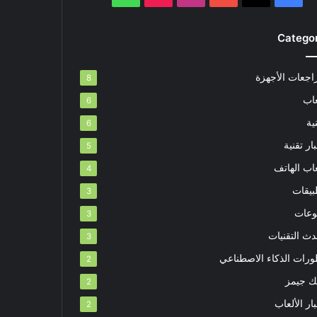
Catego
اجعات الأجهزة
8
عاب
6
ية
6
ار تقنية
5
اب الهاتف
4
بيقات
3
وعات
3
دث التقنيات
3
ورات الذكاء الاصطناعي
2
بك جيمز
2
ار الألعاب
2