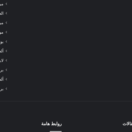
مر
الع
مر
مو
بوت
أل
لاب
برا
أل
بر
الات
روابط هامة