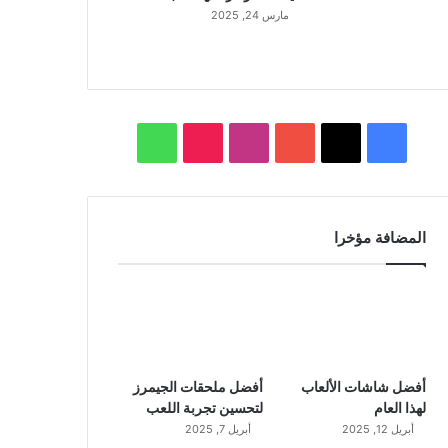
مارس 24, 2025
ف
ا
و
ي
X
Y
ن
T
ا
س
o
س
i
ت
المضافة مؤخرا
ب
u
ت
k
س
و
T
ق
T
ا
ك
u
ر
o
ب
b
ا
k
أفضل شاشات الألعاب
أفضل ملحقات الجيمرز
لهذا العام
لتحسين تجربة اللعب
e
م
أبريل 12, 2025
أبريل 7, 2025