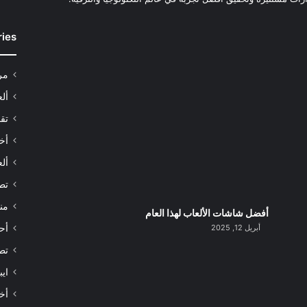
ries
مر
أل
تقن
أخب
ألع
تط
من
أفضل شاشات الألعاب لهذا العام
أبريل 12, 2025
أح
تط
اي
أخب