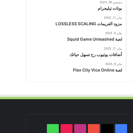
ديسمبر 28, 2024
بوتات تيليجرام
يناير 11, 2025
مزود الفريمات LOSSLESS SCALING
يناير 9, 2025
لعبة Squid Game Unleashed
يناير 11, 2025
أضافات يوتيوب رح تسهل حياتك
يناير 9, 2025
لعبة Flex City Vice Online
‫X
فيسبوك
‫YouTube
انستقرام
‫TikTok
واتساب