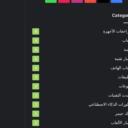
Catego
اجعات الأجهزة
8
عاب
6
ية
6
ار تقنية
5
اب الهاتف
4
بيقات
3
وعات
3
دث التقنيات
3
ورات الذكاء الاصطناعي
2
بك جيمز
2
ار الألعاب
2