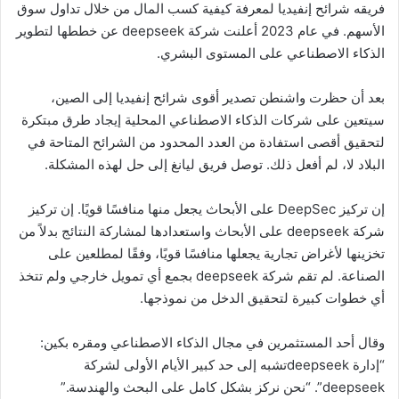
فريقه شرائح إنفيديا لمعرفة كيفية كسب المال من خلال تداول سوق
الأسهم. في عام 2023 أعلنت شركة deepseek عن خططها لتطوير
الذكاء الاصطناعي على المستوى البشري.
بعد أن حظرت واشنطن تصدير أقوى شرائح إنفيديا إلى الصين،
سيتعين على شركات الذكاء الاصطناعي المحلية إيجاد طرق مبتكرة
لتحقيق أقصى استفادة من العدد المحدود من الشرائح المتاحة في
البلاد لا، لم أفعل ذلك. توصل فريق ليانغ إلى حل لهذه المشكلة.
إن تركيز DeepSec على الأبحاث يجعل منها منافسًا قويًا. إن تركيز
شركة deepseek على الأبحاث واستعدادها لمشاركة النتائج بدلاً من
تخزينها لأغراض تجارية يجعلها منافسًا قويًا، وفقًا لمطلعين على
الصناعة. لم تقم شركة deepseek بجمع أي تمويل خارجي ولم تتخذ
أي خطوات كبيرة لتحقيق الدخل من نموذجها.
وقال أحد المستثمرين في مجال الذكاء الاصطناعي ومقره بكين:
“إدارة deepseekتشبه إلى حد كبير الأيام الأولى لشركة
deepseek”. “نحن نركز بشكل كامل على البحث والهندسة.”