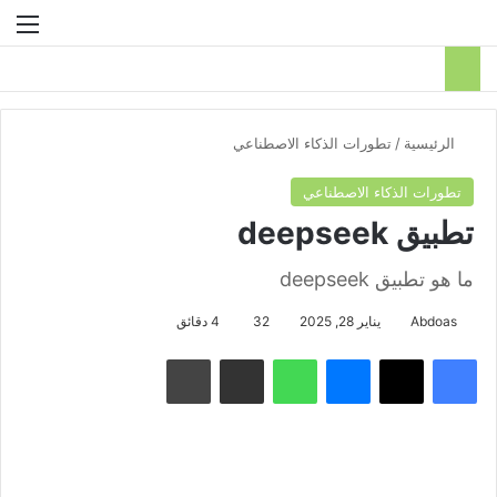
بحث عن
الق
الرئيسية
/
تطورات الذكاء الاصطناعي
تطورات الذكاء الاصطناعي
تطبيق deepseek
ما هو تطبيق deepseek
Abdoas
يناير 28, 2025
32
4 دقائق
فيسبوك
‫X
ماسنجر
واتساب
مشاركة عبر البريد
طباعة