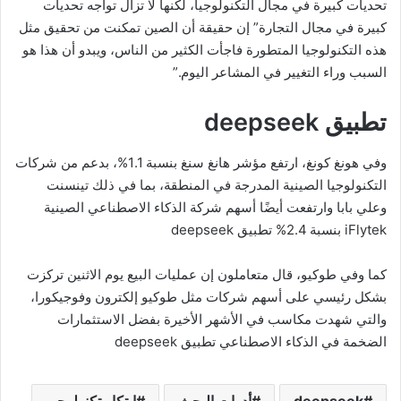
تحديات كبيرة في مجال التكنولوجيا، لكنها لا تزال تواجه تحديات
كبيرة في مجال التجارة” إن حقيقة أن الصين تمكنت من تحقيق مثل
هذه التكنولوجيا المتطورة فاجأت الكثير من الناس، ويبدو أن هذا هو
السبب وراء التغيير في المشاعر اليوم.”
تطبيق deepseek
وفي هونغ كونغ، ارتفع مؤشر هانغ سنغ بنسبة 1.1%، بدعم من شركات
التكنولوجيا الصينية المدرجة في المنطقة، بما في ذلك تينسنت
وعلي بابا وارتفعت أيضًا أسهم شركة الذكاء الاصطناعي الصينية
iFlytek بنسبة 2.4% تطبيق deepseek
كما وفي طوكيو، قال متعاملون إن عمليات البيع يوم الاثنين تركزت
بشكل رئيسي على أسهم شركات مثل طوكيو إلكترون وفوجيكورا،
والتي شهدت مكاسب في الأشهر الأخيرة بفضل الاستثمارات
الضخمة في الذكاء الاصطناعي تطبيق deepseek
deepseek
أدوات البحث
ابتكار تكنولوجي