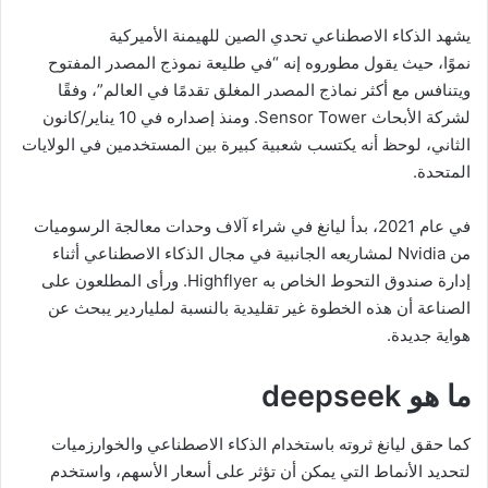
يشهد الذكاء الاصطناعي تحدي الصين للهيمنة الأميركية
نموًا، حيث يقول مطوروه إنه “في طليعة نموذج المصدر المفتوح
ويتنافس مع أكثر نماذج المصدر المغلق تقدمًا في العالم”، وفقًا
لشركة الأبحاث Sensor Tower. ومنذ إصداره في 10 يناير/كانون
الثاني، لوحظ أنه يكتسب شعبية كبيرة بين المستخدمين في الولايات
المتحدة.
في عام 2021، بدأ ليانغ في شراء آلاف وحدات معالجة الرسوميات
من Nvidia لمشاريعه الجانبية في مجال الذكاء الاصطناعي أثناء
إدارة صندوق التحوط الخاص به Highflyer. ورأى المطلعون على
الصناعة أن هذه الخطوة غير تقليدية بالنسبة لملياردير يبحث عن
هواية جديدة.
ما هو deepseek
كما حقق ليانغ ثروته باستخدام الذكاء الاصطناعي والخوارزميات
لتحديد الأنماط التي يمكن أن تؤثر على أسعار الأسهم، واستخدم