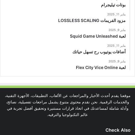
بوتات تيليجرام
يناير 11, 2025
مزود الفريمات LOSSLESS SCALING
يناير 9, 2025
لعبة Squid Game Unleashed
يناير 11, 2025
أضافات يوتيوب رح تسهل حياتك
يناير 9, 2025
لعبة Flex City Vice Online
موقعنا يقدم أحدث الأخبار والمراجعات عن الألعاب، التطبيقات، الأجهزة التقنية،
والخدمات الرقمية. نحن نقدم محتوى متنوع يشمل مراجعات تفصيلية، نصائح،
وأدلة شاملة لمساعدتك في اتخاذ قرارات مستنيرة وتحقيق أفضل تجربة في
عالم التكنولوجيا والترفيه.
Check Also