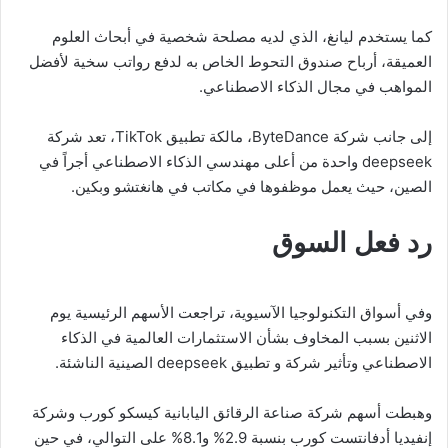
كما يستخدم ليانغ، الذي لديه مصلحة شخصية في أبحاث العلوم
العميقة، أرباح صندوق التحوط الخاص به لدفع رواتب سخية لأفضل
المواهب في مجال الذكاء الاصطناعي.
إلى جانب شركة ByteDance، مالكة تطبيق TikTok، تعد شركة
deepseek واحدة من أعلى مهندسي الذكاء الاصطناعي أجراً في
الصين، حيث يعمل موظفوها في مكاتب في هانغتشو وبكين.
رد فعل السوق
وفي أسواق التكنولوجيا الآسيوية، تراجعت الأسهم الرئيسية يوم
الاثنين بسبب المخاوف بشأن الاستثمارات العالمية في الذكاء
الاصطناعي وتأثير شركة و تطبيق deepseek الصينية الناشئة.
وهبطت أسهم شركة صناعة الرقائق اليابانية كيسكو كورب وشركة
إنفيديا أدفانتست كورب بنسبة 2.9% و8.1% على التوالي، في حين