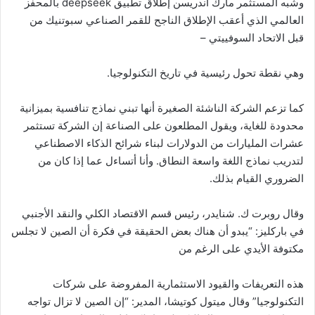
وشبه المستثمر مارك أندريسن إطلاق تطبيق deepseek بالمحفز
العالمي الذي أعقب الإطلاق الناجح للقمر الصناعي سبوتنيك من
قبل الاتحاد السوفييتي –
وهي نقطة تحول رئيسية في تاريخ التكنولوجيا.
كما تزعم الشركة الناشئة الصغيرة أنها تبني نماذج تنافسية بميزانية
محدودة للغاية، ويقول المطلعون على الصناعة إن الشركة تستثمر
عشرات المليارات من الدولارات لبناء شرائح الذكاء الاصطناعي
لتدريب نماذج اللغة واسعة النطاق. وأنا أتساءل عما إذا كان من
الضروري القيام بذلك.
وقال روبرت ك. شنايدر، رئيس قسم الاقتصاد الكلي والنقد الأجنبي
في باركليز: “يبدو أن هناك بعض الحقيقة في فكرة أن الصين لا تجلس
مكتوفة الأيدي على الرغم من
هذه التعريفات والقيود الاستثمارية المفروضة على شركات
التكنولوجيا” وقال ميتول كوتيشا، المدير: “إن الصين لا تزال تواجه