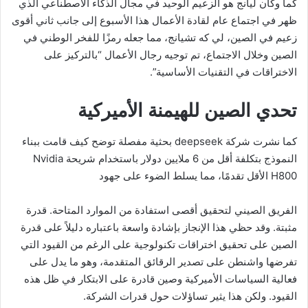
كما وكان ليانج هو الزعيم الوحيد في مجال الذكاء الاصطناعي الذي
ظهر في اجتماع عام لقادة الأعمال هذا الأسبوع إلى جانب ثاني أقوى
زعيم في الصين، لي كه تشيانج، مما جعله رمزًا للفخر الوطني في
الصين وخلال الاجتماع، تم توجيه رجال الأعمال “بالتركيز على
الاختراقات في التقنيات الأساسية”.
تحدي الصين للهيمنة الأميركية
كما نشرت شركة deepseek بحثية مفصلة توضح كيف قامت ببناء
النموذج بتكلفة أقل من 6 ملايين دولار باستخدام شريحة Nvidia
H800 الأقل تقدمًا، مما يسلط الضوء على جهود
الفريق الصيني لتحقيق أقصى استفادة من الموارد المتاحة. قدرة
مثبتة. وقد حظي هذا الإنجاز بإشادة واسعة باعتباره دليلاً على قدرة
الصين على تحقيق اختراقات تكنولوجية على الرغم من القيود التي
تفرضها واشنطن على تصدير الرقائق المتقدمة، وهو ما يدل على
فعالية السياسات الأميركية وصين قادرة على الابتكار في ظل هذه
القيود. ولكن هذا يثير تساؤلات حول قدرات الشركة.