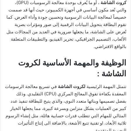
كروت الشاشة
، أو ما يُعرف بوحدة معالجة الرسوميات (GPU)،
والتي تُعد مكون أساسي في أجهزة الكمبيوتر، حيث أنها قد صممت
خصيصاً لمعالجة البيانات الرسومية وتحسين جودة وأداء العرض. كما
تقوم البطاقة بتحويل البيانات الرقمية إلى صور ومؤثرات بصرية
تُعرض على الشاشة، ما يجعلها ضرورية في العديد من المجالات مثل
الألعاب، التصميم الجرافيكي، تحرير الفيديو، والتطبيقات المتعلقة
بالواقع الافتراضي.
الوظيفة والمهمة الأساسية ل
كروت
الشاشة
:
تتمثل المهمة الرئيسية
لكروت الشاشة
في تسريع معالجة الرسومات
المعقدة بكفاءة تفوق المعالج المركزي (CPU) التقليدي. وذلك
بفضل تصميمها وبنائها متعدد النوى، والذي يتيح للبطاقة تنفيذ عدد
كبير من العمليات بشكل متزامن وبسرعة كبيرة، مما يجعلها الخيار
المثالي للمهام التي تتطلب قدرات حسابية هائلة، مثل إنشاء الرسوم
ثلاثية الأبعاد، او تقنية تتبع الأشعة، بالاضافة الى إنتاج التأثيرات
البصرية المتقدمة.