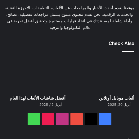
موقعنا يقدم أحدث الأخبار والمراجعات عن الألعاب، التطبيقات، الأجهزة التقنية،
والخدمات الرقمية. نحن نقدم محتوى متنوع يشمل مراجعات تفصيلية، نصائح،
وأدلة شاملة لمساعدتك في اتخاذ قرارات مستنيرة وتحقيق أفضل تجربة في
عالم التكنولوجيا والترفيه.
Check Also
ألعاب موبايل أونلاين
أفضل شاشات الألعاب لهذا العام
أبريل 20, 2025
أبريل 12, 2025
‫X
فيسبوك
‫YouTube
انستقرام
‫TikTok
واتساب