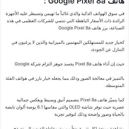
هاتف Google Pixel 8a :
في سوق الهواتف الذكية والذي غالباً ما تهيمن وتسيطر عليه الأجهزة
الرائدة ذات الأسعار الباهظة التي تنتمي للشركات العظمى في هذه
الصناعة، برز هاتف Google Pixel 8a
كخيار جديد للمستهلكين المهتمين بالميزانية والذين لا يرغبون في
التنازل عن الجودة،
حيث إن أداء هاتف Pixel 8a يجسد جوهر التزام شركة Google
بالتميز في معالجة الصور وذلك مما يجعله خيار بارز في هواتف الفئة
المتوسطة.
كما يتميّز هاتف Pixel 8a بتصميم أنيق وبسيط ويعكس جمالية
عصرية حيث توفر شاشة OLED والتي مقاسها 6.1 بوصة ألوان نابضة
بالحياة وصور واضحة وذلك لتوفير تجربة
مشاهدة ممتعة لكل شيء بدءاً من بث مقاطع الفيديو إلى تصفح