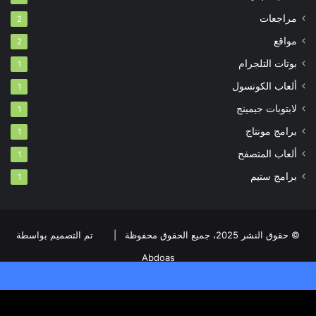
مراجعات
2
مواقع
2
بوتات التلجرام
1
ألعاب الكونسول
1
لابتوبات جيمينج
1
برامج مونتاج
1
ألعاب المتصفح
1
برامج ستيم
1
© حقوق النشر 2025، جميع الحقوق محفوظة |
تم التصميم بواسطة
Abdoas
من نحن
سياسة الخصوصية
أتصل بنا
Advertise with us
يسبوك
فيسبوك
‫X
‫YouTube
انستقرام
‫TikTok
واتساب