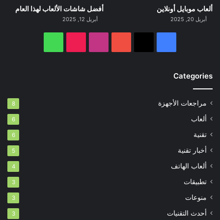
ألعاب موبايل أونلاين
أفضل شاشات الألعاب لهذا العام
أبريل 20, 2025
أبريل 12, 2025
‫X
فيسبوك
‫YouTube
انستقرام
‫TikTok
واتساب
Categories
مراجعات الأجهزة
8
ألعاب
6
تقنية
6
أخبار تقنية
5
ألعاب الهاتف
4
تطبيقات
3
منوعات
3
أحدث التقنيات
3